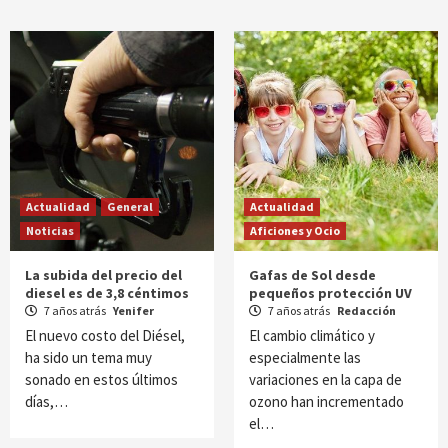
Actualidad
General
Actualidad
Noticias
Aficiones y Ocio
La subida del precio del
Gafas de Sol desde
diesel es de 3,8 céntimos
pequeños protección UV
7 años atrás
Yenifer
7 años atrás
Redacción
El nuevo costo del Diésel,
El cambio climático y
ha sido un tema muy
especialmente las
sonado en estos últimos
variaciones en la capa de
días,…
ozono han incrementado
el…