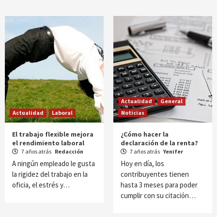
Actualidad
General
Actualidad
Laboral
Noticias
El trabajo flexible mejora
¿Cómo hacer la
el rendimiento laboral
declaración de la renta?
7 años atrás
Redacción
7 años atrás
Yenifer
A ningún empleado le gusta
Hoy en día, los
la rigidez del trabajo en la
contribuyentes tienen
oficia, el estrés y…
hasta 3 meses para poder
cumplir con su citación…