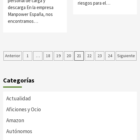
personal de carga y
riesgos para el…
descarga En la empresa
Manpower España, nos
encontramos…
Paginación
Anterior
1
…
18
19
20
21
22
23
24
Siguiente
de
entradas
Categorías
Actualidad
Aficiones y Ocio
Amazon
Autónomos