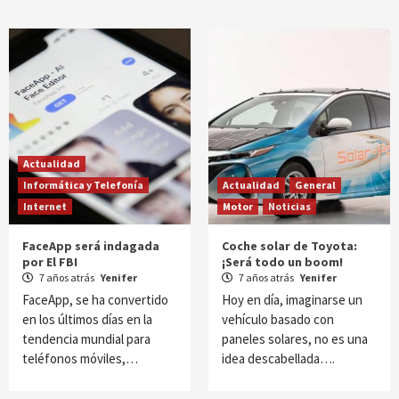
Actualidad
Informática y Telefonía
Actualidad
General
Internet
Motor
Noticias
FaceApp será indagada
Coche solar de Toyota:
por El FBI
¡Será todo un boom!
7 años atrás
Yenifer
7 años atrás
Yenifer
FaceApp, se ha convertido
Hoy en día, imaginarse un
en los últimos días en la
vehículo basado con
tendencia mundial para
paneles solares, no es una
teléfonos móviles,…
idea descabellada….