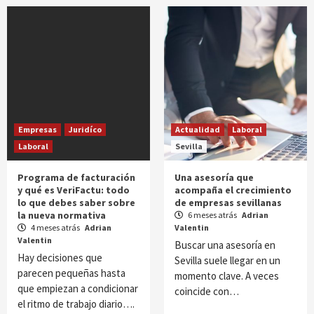
Empresas
Juridíco
Actualidad
Laboral
Laboral
Sevilla
Programa de facturación
Una asesoría que
y qué es VeriFactu: todo
acompaña el crecimiento
lo que debes saber sobre
de empresas sevillanas
la nueva normativa
6 meses atrás
Adrian
4 meses atrás
Adrian
Valentin
Valentin
Buscar una asesoría en
Hay decisiones que
Sevilla suele llegar en un
parecen pequeñas hasta
momento clave. A veces
que empiezan a condicionar
coincide con…
el ritmo de trabajo diario….