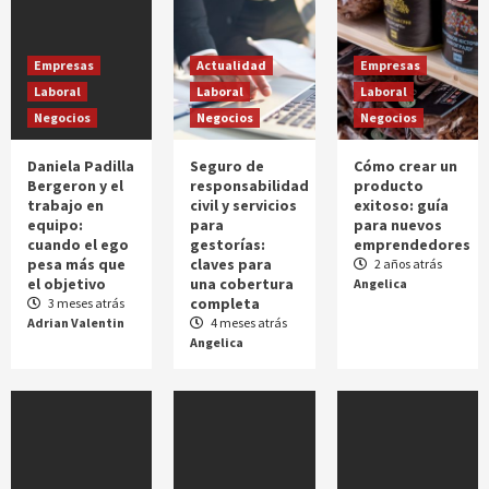
Amazon Prime ¿Cuánto cuesta y qué ofrece?
5
Empresas
Actualidad
Empresas
Laboral
Laboral
Laboral
Actualidad
Amazon
Servicios
Negocios
Negocios
Negocios
¿Qué es y que ofrece Amazon Prime
Student?
Daniela Padilla
Seguro de
Cómo crear un
6
Bergeron y el
responsabilidad
producto
trabajo en
civil y servicios
exitoso: guía
equipo:
para
para nuevos
Amazon
cuando el ego
gestorías:
emprendedores
Amazon usará tus manos como sistema de
pesa más que
claves para
2 años atrás
pago
el objetivo
una cobertura
Angelica
7
completa
3 meses atrás
Adrian Valentin
4 meses atrás
Angelica
Actualidad
Amazon
Tiendas
Amazon: productos de segunda mano o
reacondicionados
8
Amazon
Barcelona
Laboral
Madrid