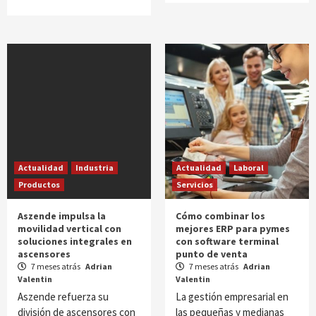
Actualidad
Industria
Actualidad
Laboral
Productos
Servicios
Aszende impulsa la
Cómo combinar los
movilidad vertical con
mejores ERP para pymes
soluciones integrales en
con software terminal
ascensores
punto de venta
7 meses atrás
Adrian
7 meses atrás
Adrian
Valentin
Valentin
Aszende refuerza su
La gestión empresarial en
división de ascensores con
las pequeñas y medianas