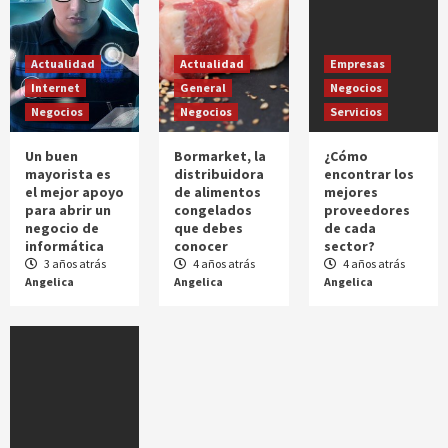
Compra más fácil en Amazon
3
Actualidad
Actualidad
Empresas
Internet
General
Negocios
Negocios
Negocios
Servicios
Un buen
Bormarket, la
¿Cómo
mayorista es
distribuidora
encontrar los
el mejor apoyo
de alimentos
mejores
para abrir un
congelados
proveedores
negocio de
que debes
de cada
informática
conocer
sector?
3 años atrás
4 años atrás
4 años atrás
Angelica
Angelica
Angelica