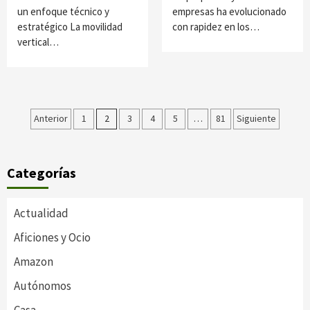
un enfoque técnico y
empresas ha evolucionado
estratégico La movilidad
con rapidez en los…
vertical…
Paginación
Anterior
1
2
3
4
5
…
81
Siguiente
de
entradas
Categorías
Actualidad
Aficiones y Ocio
Amazon
Autónomos