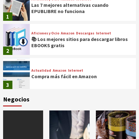
Las 7 mejores alternativas cuando
EPUBLIBRE no funciona
1
Aficiones y Ocio
Amazon
Descargas
Internet
📚 Los mejores sitios para descargar libros
EBOOKS gratis
2
Actualidad
Amazon
Internet
Compra más fácil en Amazon
3
Negocios
Amazon
Productos
🏍️ El casco con retrovisor llega a España
para mejorar la seguridad
4
Actualidad
Amazon
Servicios