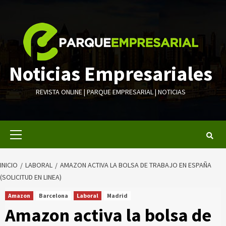
Saltar
al
contenido
Noticias Empresariales
REVISTA ONLINE | PARQUE EMPRESARIAL | NOTICIAS
Menú
primario
INICIO
LABORAL
AMAZON ACTIVA LA BOLSA DE TRABAJO EN ESPAÑA
(SOLICITUD EN LINEA)
Amazon
Barcelona
Laboral
Madrid
Amazon activa la bolsa de