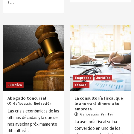
a…
Empresas
Juridíco
Juridíco
Laboral
Abogado Concursal
La consultoría fiscal que
le ahorrará dinero a tu
6 años atrás
Redacción
empresa
Las crisis económicas de las
6 años atrás
Yenifer
últimas décadas y la que se
La asesoría fiscal se ha
nos avecina próximamente
convertido en uno de los
dificultará…