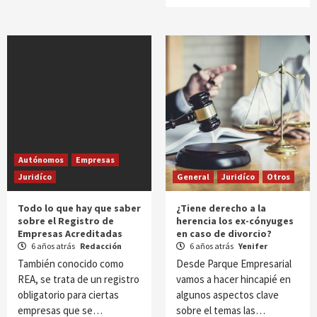
Autónomos
Empresas
Juridíco
General
Juridíco
Otros
Todo lo que hay que saber
¿Tiene derecho a la
sobre el Registro de
herencia los ex-cónyuges
Empresas Acreditadas
en caso de divorcio?
6 años atrás
Redacción
6 años atrás
Yenifer
También conocido como
Desde Parque Empresarial
REA, se trata de un registro
vamos a hacer hincapié en
obligatorio para ciertas
algunos aspectos clave
empresas que se…
sobre el temas las…