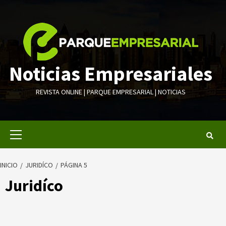
Saltar
al
contenido
Noticias Empresariales
REVISTA ONLINE | PARQUE EMPRESARIAL | NOTICIAS
Menú
primario
INICIO
JURIDÍCO
PÁGINA 5
Juridíco