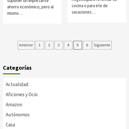
suponer un importante
cocina o para irte de
ahorro económico, pero al
vacaciones…
mismo…
Paginación
Anterior
1
2
3
4
5
6
Siguiente
de
entradas
Categorías
Actualidad
Aficiones y Ocio
Amazon
Autónomos
Casa