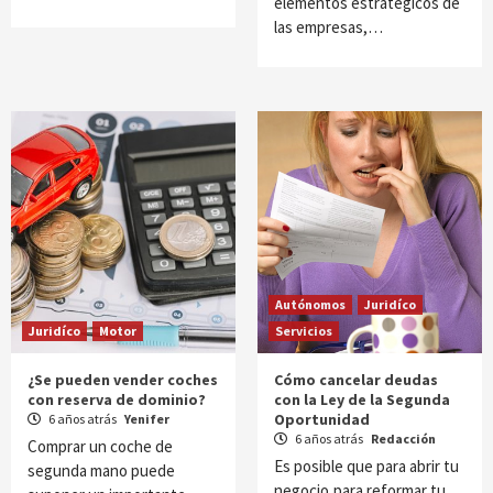
elementos estratégicos de
las empresas,…
Autónomos
Juridíco
Juridíco
Motor
Servicios
¿Se pueden vender coches
Cómo cancelar deudas
con reserva de dominio?
con la Ley de la Segunda
Oportunidad
6 años atrás
Yenifer
6 años atrás
Redacción
Comprar un coche de
Es posible que para abrir tu
segunda mano puede
negocio,para reformar tu