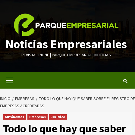
Saltar
al
contenido
Noticias Empresariales
REVISTA ONLINE | PARQUE EMPRESARIAL | NOTICIAS
Menú
primario
INICIO
EMPRESAS
TODO LO QUE HAY QUE SABER SOBRE EL REGISTRO DE
EMPRESAS ACREDITADAS
Autónomos
Empresas
Juridíco
Todo lo que hay que saber