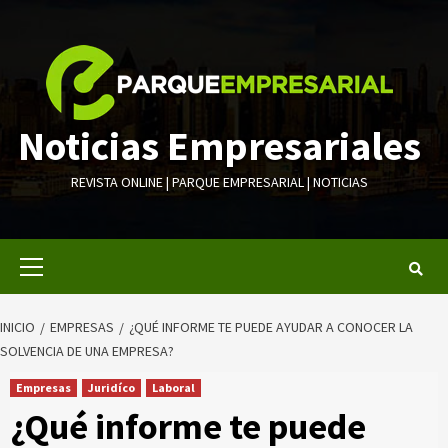
Saltar
al
contenido
Noticias Empresariales
REVISTA ONLINE | PARQUE EMPRESARIAL | NOTICIAS
Menú
primario
INICIO
EMPRESAS
¿QUÉ INFORME TE PUEDE AYUDAR A CONOCER LA
SOLVENCIA DE UNA EMPRESA?
Empresas
Juridíco
Laboral
¿Qué informe te puede