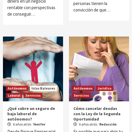
dinero en un negocio
personas tienen la
rentable con perspectivas
convicción de que…
de conseguir…
Autónomos
Islas Baleares
Autónomos
Juridíco
Laboral
Servicios
Servicios
¿Qué cubre un seguro de
Cómo cancelar deudas
baja laboral de
con la Ley de la Segunda
autónomos?
Oportunidad
6 años atrás
Yenifer
6 años atrás
Redacción
Desde Parque Empresarial
Es posible que para abrir tu