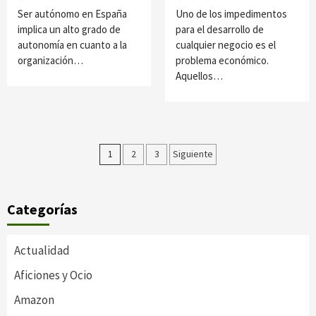
Ser autónomo en España
Uno de los impedimentos
implica un alto grado de
para el desarrollo de
autonomía en cuanto a la
cualquier negocio es el
organización…
problema económico.
Aquellos…
Paginación
1
2
3
Siguiente
de
entradas
Categorías
Actualidad
Aficiones y Ocio
Amazon