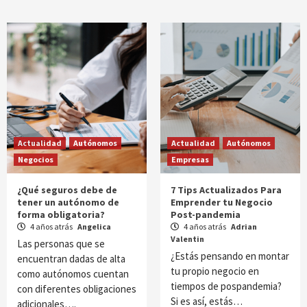
Actualidad
Autónomos
Actualidad
Autónomos
Negocios
Empresas
¿Qué seguros debe de
7 Tips Actualizados Para
tener un autónomo de
Emprender tu Negocio
forma obligatoria?
Post-pandemia
4 años atrás
Angelica
4 años atrás
Adrian
Valentin
Las personas que se
¿Estás pensando en montar
encuentran dadas de alta
tu propio negocio en
como autónomos cuentan
tiempos de pospandemia?
con diferentes obligaciones
Si es así, estás…
adicionales….