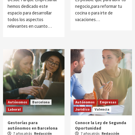
hemos dedicado este
negocio,para reformar tu
espacio para desarrollar
cocina o para irte de
todos los aspectos
vacaciones…
relevantes en cuanto…
Autónomos
Barcelona
Autónomos
Empresas
Laboral
Juridíco
Valencia
Gestorías para
Conoce la Ley de Segunda
autónomos en Barcelona
Oportunidad
7 años atrás
Redacción
7 años atrás
Redacción