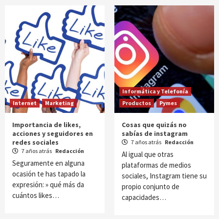
Informática y Telefonía
Internet
Marketing
Productos
Pymes
Importancia de likes,
Cosas que quizás no
acciones y seguidores en
sabías de instagram
redes sociales
7 años atrás
Redacción
7 años atrás
Redacción
Al igual que otras
Seguramente en alguna
plataformas de medios
ocasión te has tapado la
sociales, Instagram tiene su
expresión: » qué más da
propio conjunto de
cuántos likes…
capacidades…