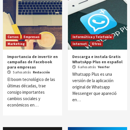
Cursos
Empresas
Informática y Telefonía
Marketing
Internet
Otros
Importancia de invertir en
Descarga e instala Gratis
campañas de Facebook
WhatsApp Plus en español
para empresas
6 años atrás
Yenifer
5 años atrás
Redacción
Whatsapp Plus es una
El boom tecnológico de las
versión de la aplicación
últimas décadas, trae
original de Whatsapp
consigo importantes
Messenger que apareció
cambios sociales y
en…
económicos en…