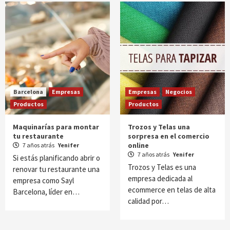
Barcelona
Empresas
Empresas
Negocios
Productos
Productos
Maquinarías para montar
Trozos y Telas una
tu restaurante
sorpresa en el comercio
online
7 años atrás
Yenifer
7 años atrás
Yenifer
Si estás planificando abrir o
Trozos y Telas es una
renovar tu restaurante una
empresa dedicada al
empresa como Sayl
ecommerce en telas de alta
Barcelona, líder en…
calidad por…