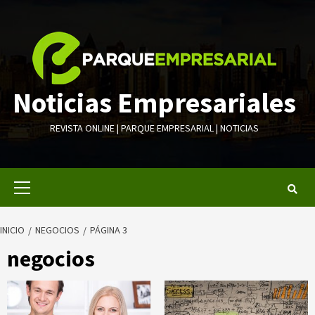
Saltar
al
contenido
Noticias Empresariales
REVISTA ONLINE | PARQUE EMPRESARIAL | NOTICIAS
Menú
primario
INICIO
NEGOCIOS
PÁGINA 3
negocios