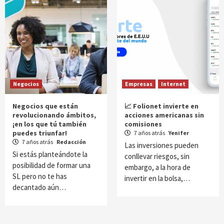
Negocios
Empresas
Internet
Negocios que están
📈 Folionet invierte en
revolucionando ámbitos,
acciones americanas sin
¡en los que tú también
comisiones
puedes triunfar!
7 años atrás
Yenifer
7 años atrás
Redacción
Las inversiones pueden
Si estás planteándote la
conllevar riesgos, sin
posibilidad de formar una
embargo, a la hora de
SL pero no te has
invertir en la bolsa,…
decantado aún…