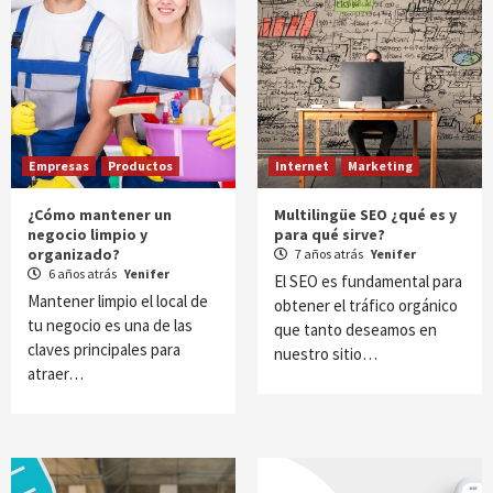
Empresas
Productos
Internet
Marketing
¿Cómo mantener un
Multilingüe SEO ¿qué es y
negocio limpio y
para qué sirve?
organizado?
7 años atrás
Yenifer
6 años atrás
Yenifer
El SEO es fundamental para
Mantener limpio el local de
obtener el tráfico orgánico
tu negocio es una de las
que tanto deseamos en
claves principales para
nuestro sitio…
atraer…