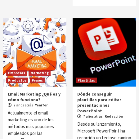
Empresas
Marketing
Productos
Pymes
Plantillas
Email Marketing ¿Qué es y
Dónde conseguir
cómo funciona?
plantillas para editar
presentaciones
7 años atrás
Yenifer
PowerPoint
Actualmente el email
7 años atrás
Redacción
marketing es uno de los
Desde su lanzamiento,
métodos más populares
Microsoft PowerPoint ha
empleados por las
recorrido un tedioso camino