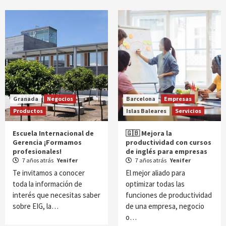
Granada
Negocios
Barcelona
Empresas
Productos
Islas Baleares
Servicios
Escuela Internacional de
🇬🇧 Mejora la
Gerencia ¡Formamos
productividad con cursos
profesionales!
de inglés para empresas
7 años atrás
Yenifer
7 años atrás
Yenifer
Te invitamos a conocer
El mejor aliado para
toda la información de
optimizar todas las
interés que necesitas saber
funciones de productividad
sobre EIG, la…
de una empresa, negocio
o…