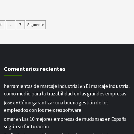
ión
4
…
7
Siguiente
s
Comentarios recientes
herramientas de marcaje industrial
El marcaje industrial
en
como medio para la trazabilidad en las grandes empresas
Cómo garantizar una buena gestión de los
jose
en
empleados con los mejores software
omar
Las 10 mejores empresas de mudanzas en España
en
según su facturación