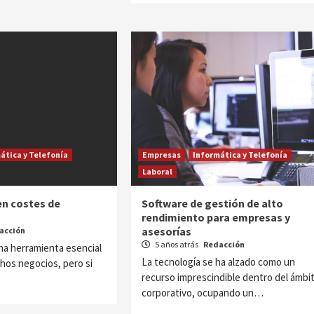
ática y Telefonía
Empresas
Informática y Telefonía
Laboral
n costes de
Software de gestión de alto
rendimiento para empresas y
asesorías
acción
5 años atrás
Redacción
na herramienta esencial
La tecnología se ha alzado como un
hos negocios, pero si
recurso imprescindible dentro del ámbi
corporativo, ocupando un…