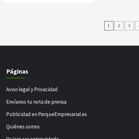
Paginac
1
2
3
de
entrada
Páginas
Aviso legal y Privacidad
Envíanos tu nota de prensa
Publicidad en ParqueEmpresarial.es
Quiénes somos