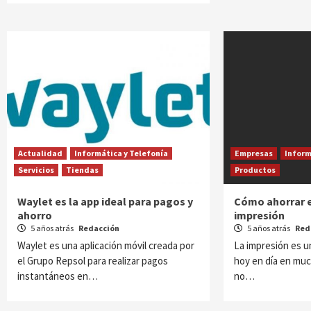
Actualidad
Informática y Telefonía
Empresas
Inform
Servicios
Tiendas
Productos
Waylet es la app ideal para pagos y
Cómo ahorrar e
ahorro
impresión
5 años atrás
Redacción
5 años atrás
Red
Waylet es una aplicación móvil creada por
La impresión es u
el Grupo Repsol para realizar pagos
hoy en día en muc
instantáneos en…
no…