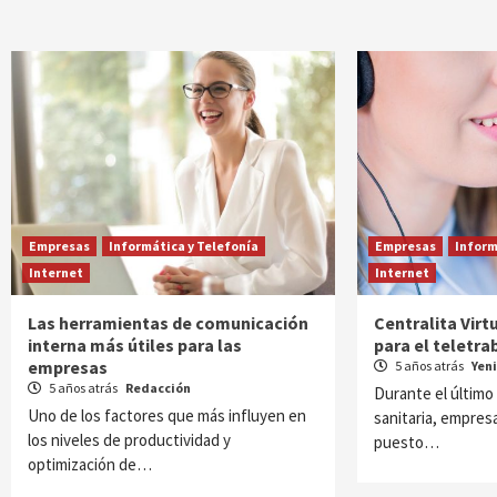
Empresas
Informática y Telefonía
Empresas
Inform
Internet
Internet
Las herramientas de comunicación
Centralita Virt
interna más útiles para las
para el teletra
empresas
5 años atrás
Yen
5 años atrás
Redacción
Durante el último 
Uno de los factores que más influyen en
sanitaria, empres
los niveles de productividad y
puesto…
optimización de…