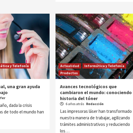
ática y Telefonía
Actualidad
Informática y Telefonía
Productos
ual, una gran ayuda
Avances tecnológicos que
bajo
cambiaron el mundo: conociendo 
historia del tóner
ifer
6 años atrás
Redacción
año, dada la crisis
Las impresoras láser han transformado
as de todo el mundo han
nuestra manera de trabajar, agilizando
trámites administrativos y reduciendo
los…