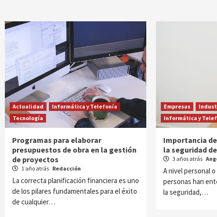
Actualidad
Informática y Telefonía
Empresas
Indust
Tecnología
Informática y Tele
Programas para elaborar
Importancia de 
presupuestos de obra en la gestión
la seguridad d
de proyectos
3 años atrás
Ang
1 año atrás
Redacción
A nivel personal o
La correcta planificación financiera es uno
personas han ente
de los pilares fundamentales para el éxito
la seguridad,…
de cualquier…