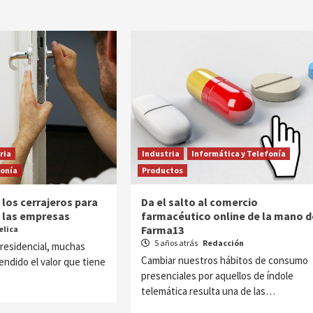
ria
Industria
Informática y Telefonía
fonía
Productos
los cerrajeros para
Da el salto al comercio
e las empresas
farmacéutico online de la mano d
Farma13
elica
5 años atrás
Redacción
 residencial, muchas
Cambiar nuestros hábitos de consumo
ndido el valor que tiene
presenciales por aquellos de índole
telemática resulta una de las…