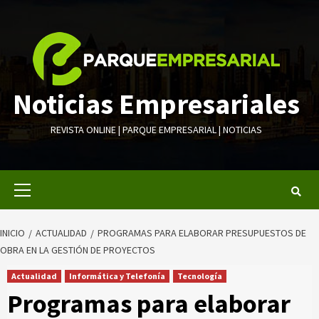
Saltar
al
contenido
Noticias Empresariales
REVISTA ONLINE | PARQUE EMPRESARIAL | NOTICIAS
Menú
primario
INICIO
ACTUALIDAD
PROGRAMAS PARA ELABORAR PRESUPUESTOS DE
OBRA EN LA GESTIÓN DE PROYECTOS
Actualidad
Informática y Telefonía
Tecnología
Programas para elaborar