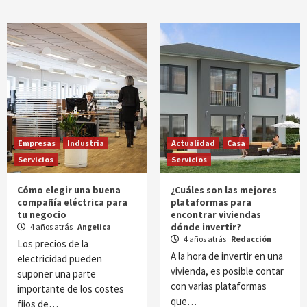
Empresas
Industria
Actualidad
Casa
Servicios
Servicios
Cómo elegir una buena
¿Cuáles son las mejores
compañía eléctrica para
plataformas para
tu negocio
encontrar viviendas
dónde invertir?
4 años atrás
Angelica
4 años atrás
Redacción
Los precios de la
A la hora de invertir en una
electricidad pueden
vivienda, es posible contar
suponer una parte
con varias plataformas
importante de los costes
que…
fijos de…