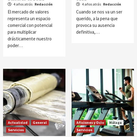
4 años atrás
Redacción
4 años atrás
Redacción
El mercado de valores
Cuando se nos va un ser
representa un espacio
querido, a la pena que
comercial con potencial
provoca su ausencia
para multiplicar
definitiva,…
drásticamente nuestro
poder…
Actualidad
General
Aficiones y Ocio
Málaga
Servicios
Servicios