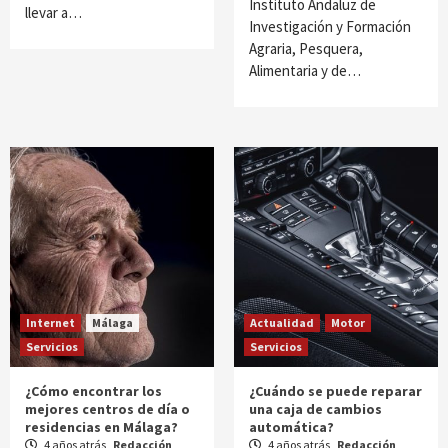
Instituto Andaluz de
llevar a…
Investigación y Formación
Agraria, Pesquera,
Alimentaria y de…
Internet
Málaga
Actualidad
Motor
Servicios
Servicios
¿Cómo encontrar los
¿Cuándo se puede reparar
mejores centros de día o
una caja de cambios
residencias en Málaga?
automática?
4 años atrás
Redacción
4 años atrás
Redacción