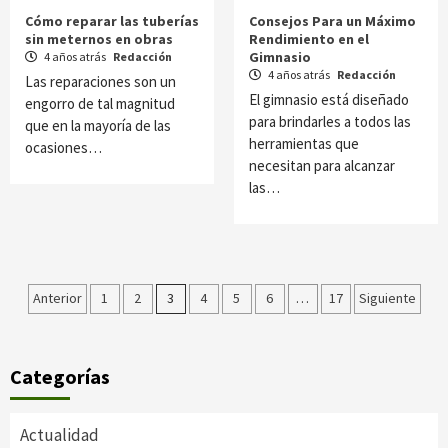
Cómo reparar las tuberías
Consejos Para un Máximo
sin meternos en obras
Rendimiento en el
Gimnasio
4 años atrás
Redacción
4 años atrás
Redacción
Las reparaciones son un
El gimnasio está diseñado
engorro de tal magnitud
para brindarles a todos las
que en la mayoría de las
herramientas que
ocasiones…
necesitan para alcanzar
las…
Paginación
Anterior
1
2
3
4
5
6
…
17
Siguiente
de
entradas
Categorías
Actualidad