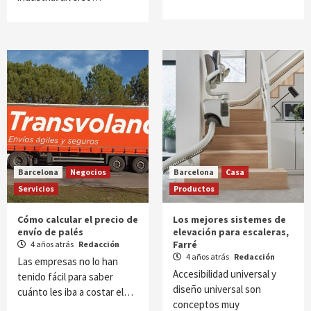
Barcelona
Negocios
Barcelona
Casa
Servicios
Productos
Cómo calcular el precio de
Los mejores sistemes de
envío de palés
elevación para escaleras,
Farré
4 años atrás
Redacción
4 años atrás
Redacción
Las empresas no lo han
Accesibilidad universal y
tenido fácil para saber
diseño universal son
cuánto les iba a costar el…
conceptos muy