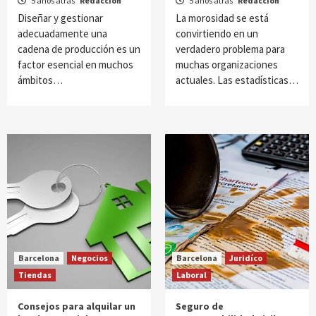
5 años atrás
Redacción
5 años atrás
Redacción
Diseñar y gestionar
La morosidad se está
adecuadamente una
convirtiendo en un
cadena de producción es un
verdadero problema para
factor esencial en muchos
muchas organizaciones
ámbitos…
actuales. Las estadísticas…
Barcelona
Negocios
Barcelona
Juridíco
Tiendas
Laboral
Consejos para alquilar un
Seguro de