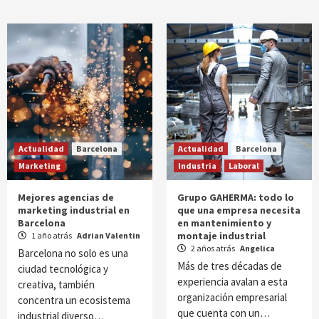
Actualidad
Barcelona
Actualidad
Barcelona
Marketing
Industria
Laboral
Mejores agencias de
Grupo GAHERMA: todo lo
marketing industrial en
que una empresa necesita
Barcelona
en mantenimiento y
montaje industrial
1 año atrás
Adrian Valentin
2 años atrás
Angelica
Barcelona no solo es una
Más de tres décadas de
ciudad tecnológica y
experiencia avalan a esta
creativa, también
organización empresarial
concentra un ecosistema
que cuenta con un…
industrial diverso…