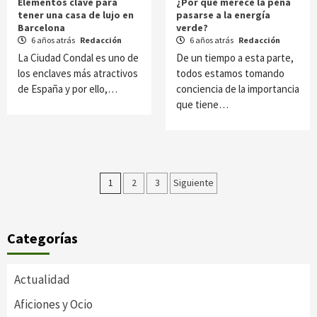
Elementos clave para
¿Por qué merece la pena
tener una casa de lujo en
pasarse a la energía
Barcelona
verde?
6 años atrás
Redacción
6 años atrás
Redacción
La Ciudad Condal es uno de
De un tiempo a esta parte,
los enclaves más atractivos
todos estamos tomando
de España y por ello,…
conciencia de la importancia
que tiene…
Paginación
1
2
3
Siguiente
de
entradas
Categorías
Actualidad
Aficiones y Ocio