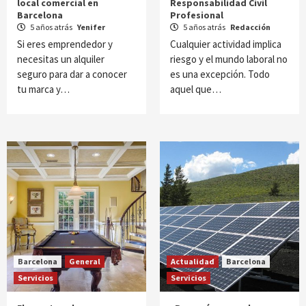
local comercial en
Responsabilidad Civil
Barcelona
Profesional
5 años atrás
Yenifer
5 años atrás
Redacción
Si eres emprendedor y
Cualquier actividad implica
necesitas un alquiler
riesgo y el mundo laboral no
seguro para dar a conocer
es una excepción. Todo
tu marca y…
aquel que…
Barcelona
General
Actualidad
Barcelona
Servicios
Servicios