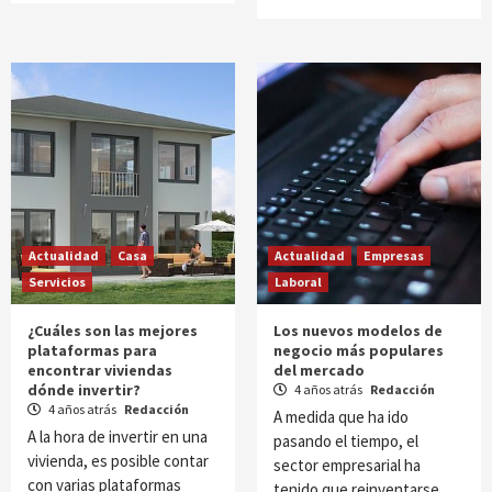
Actualidad
Casa
Actualidad
Empresas
Servicios
Laboral
¿Cuáles son las mejores
Los nuevos modelos de
plataformas para
negocio más populares
encontrar viviendas
del mercado
dónde invertir?
4 años atrás
Redacción
4 años atrás
Redacción
A medida que ha ido
A la hora de invertir en una
pasando el tiempo, el
vivienda, es posible contar
sector empresarial ha
con varias plataformas
tenido que reinventarse…