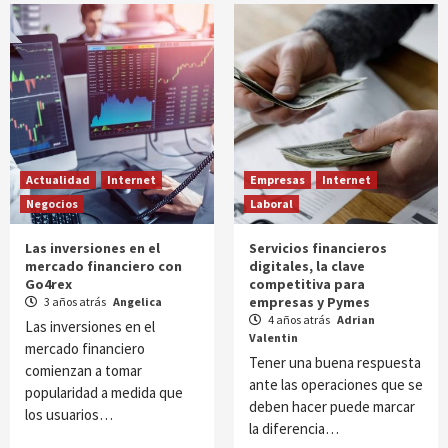
Actualidad
Internet
Empresas
Internet
Negocios
Laboral
Las inversiones en el
Servicios financieros
mercado financiero con
digitales, la clave
Go4rex
competitiva para
empresas y Pymes
3 años atrás
Angelica
4 años atrás
Adrian
Las inversiones en el
Valentin
mercado financiero
Tener una buena respuesta
comienzan a tomar
ante las operaciones que se
popularidad a medida que
deben hacer puede marcar
los usuarios…
la diferencia…