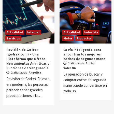
Actualidad
Internet
Actualidad
Industria
Servicios
Motor
Productos
Revisión de Go4rex
La vía inteligente para
(go4rex.com) – Una
encontrar los mejores
Plataforma que Ofrece
coches de segunda mano
Herramientas Analíticas y
2 años atrás
Adrian
Funciones de Vanguardia
Valentin
2 años atrás
Angelica
La operación de buscar y
Revisión de Go4rex En esta
comprar coche de segunda
era moderna, las personas
mano puede convertirse en
parecen tener grandes
todo un…
preocupaciones a la…