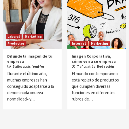
Laboral
Marketing
Productos
Internet
Marketing
Difunde la imagen de tu
Imagen Corporativa,
empresa
cómo ven a su empresa
5 años atrás
Yenifer
7 años atrás
Redacción
Durante el último año,
El mundo contemporáneo
muchas empresas han
está repleto de productos
conseguido adaptarse a la
que cumplen diversas
denominada «nueva
funciones en diferentes
normalidad» y…
rubros de…