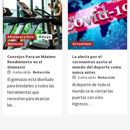
Aficiones y Ocio
Málaga
Servicios
Actualidad
Consejos Para un Máximo
La alerta por el
Rendimiento en el
coronavirus azota al
Gimnasio
mundo del deporte como
nunca antes
4 años atrás
Redacción
6 años atrás
Redacción
El gimnasio está diseñado
Al deporte de todo el
para brindarles a todos las
mundo se le cierran las
herramientas que
puertas con a los
necesitan para alcanzar
ingresos…
las…