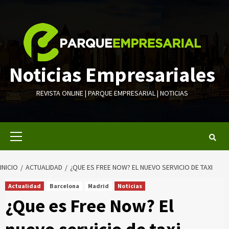
Saltar
al
contenido
Noticias Empresariales
REVISTA ONLINE | PARQUE EMPRESARIAL | NOTICIAS
Menú
primario
INICIO
ACTUALIDAD
¿QUE ES FREE NOW? EL NUEVO SERVICIO DE TAXI
Actualidad
Barcelona
Madrid
Noticias
¿Que es Free Now? El