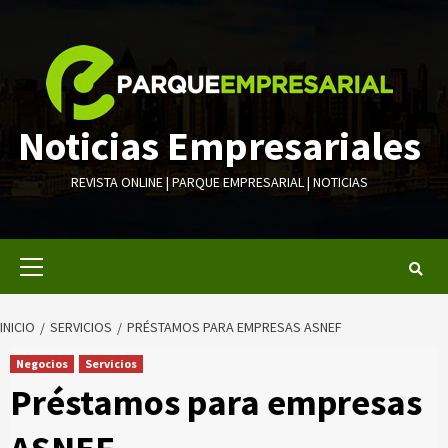
Saltar
al
contenido
Noticias Empresariales
REVISTA ONLINE | PARQUE EMPRESARIAL | NOTICIAS
Menú
primario
INICIO
SERVICIOS
PRÉSTAMOS PARA EMPRESAS ASNEF
Negocios
Servicios
Préstamos para empresas