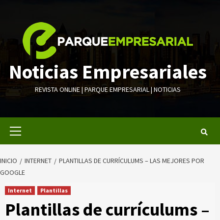
Saltar
al
contenido
Noticias Empresariales
REVISTA ONLINE | PARQUE EMPRESARIAL | NOTICIAS
Menú
primario
INICIO
INTERNET
PLANTILLAS DE CURRÍCULUMS – LAS MEJORES POR
GOOGLE
Internet
Plantillas
Plantillas de currículums –