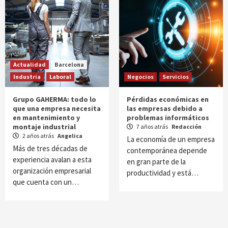
Actualidad
Barcelona
Industria
Laboral
Negocios
Servicios
Grupo GAHERMA: todo lo
Pérdidas económicas en
que una empresa necesita
las empresas debido a
en mantenimiento y
problemas informáticos
montaje industrial
7 años atrás
Redacción
2 años atrás
Angelica
La economía de un empresa
Más de tres décadas de
contemporánea depende
experiencia avalan a esta
en gran parte de la
organización empresarial
productividad y está…
que cuenta con un…