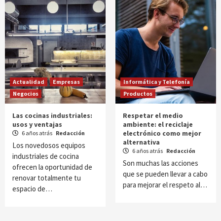
Actualidad
Empresas
Informática y Telefonía
Negocios
Productos
Las cocinas industriales:
Respetar el medio
usos y ventajas
ambiente: el reciclaje
electrónico como mejor
6 años atrás
Redacción
alternativa
Los novedosos equipos
6 años atrás
Redacción
industriales de cocina
Son muchas las acciones
ofrecen la oportunidad de
que se pueden llevar a cabo
renovar totalmente tu
para mejorar el respeto al…
espacio de…