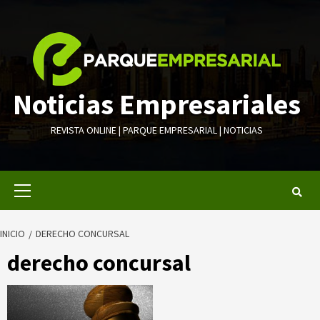
Saltar
al
contenido
Noticias Empresariales
REVISTA ONLINE | PARQUE EMPRESARIAL | NOTICIAS
Menú
primario
INICIO
DERECHO CONCURSAL
derecho concursal