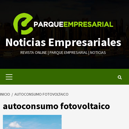
Saltar
al
contenido
Noticias Empresariales
REVISTA ONLINE | PARQUE EMPRESARIAL | NOTICIAS
Menú
primario
INICIO
AUTOCONSUMO FOTOVOLTAICO
autoconsumo fotovoltaico