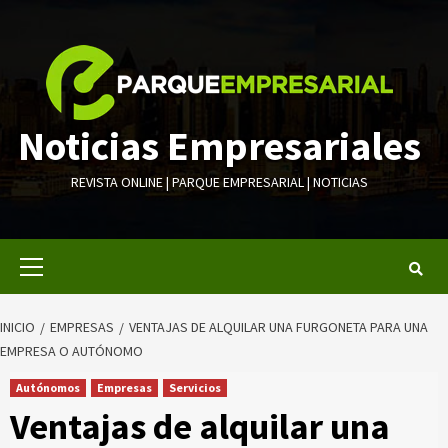
Saltar
al
contenido
Noticias Empresariales
REVISTA ONLINE | PARQUE EMPRESARIAL | NOTICIAS
Menú
primario
INICIO
EMPRESAS
VENTAJAS DE ALQUILAR UNA FURGONETA PARA UNA
EMPRESA O AUTÓNOMO
Autónomos
Empresas
Servicios
Ventajas de alquilar una