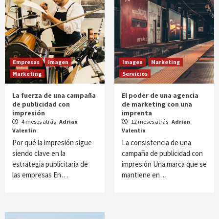
Empresas
Imagen
Imagen
Marketing
Marketing
Servicios
La fuerza de una campaña
El poder de una agencia
de publicidad con
de marketing con una
impresión
imprenta
4 meses atrás
Adrian
12 meses atrás
Adrian
Valentin
Valentin
Por qué la impresión sigue
La consistencia de una
siendo clave en la
campaña de publicidad con
estrategia publicitaria de
impresión Una marca que se
las empresas En…
mantiene en…