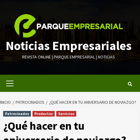
Saltar
al
contenido
Noticias Empresariales
REVISTA ONLINE | PARQUE EMPRESARIAL | NOTICIAS
Menú
primario
INICIO
PATROCINADOS
¿QUÉ HACER EN TU ANIVERSARIO DE NOVIAZGO?
Patrocinados
Productos
Servicios
¿Qué hacer en tu