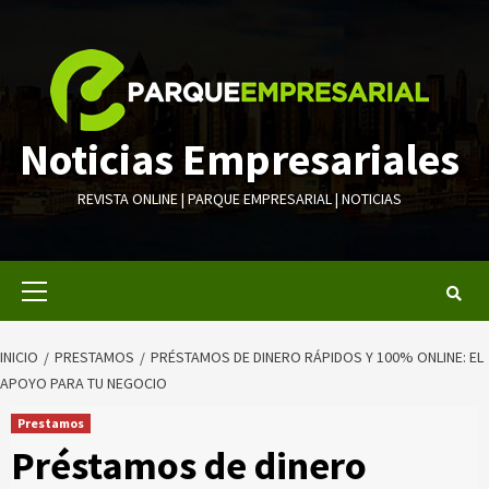
Saltar
al
contenido
Noticias Empresariales
REVISTA ONLINE | PARQUE EMPRESARIAL | NOTICIAS
Menú
primario
INICIO
PRESTAMOS
PRÉSTAMOS DE DINERO RÁPIDOS Y 100% ONLINE: EL
APOYO PARA TU NEGOCIO
Prestamos
Préstamos de dinero