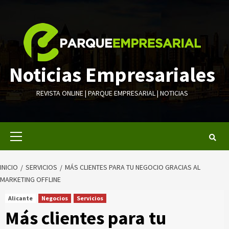
Saltar
al
contenido
Noticias Empresariales
REVISTA ONLINE | PARQUE EMPRESARIAL | NOTICIAS
Menú
primario
INICIO
SERVICIOS
MÁS CLIENTES PARA TU NEGOCIO GRACIAS AL
MARKETING OFFLINE
Alicante
Negocios
Servicios
Más clientes para tu