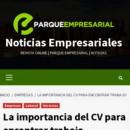
Saltar
al
contenido
Noticias Empresariales
REVISTA ONLINE | PARQUE EMPRESARIAL | NOTICIAS
Menú
primario
INICIO
EMPRESAS
LA IMPORTANCIA DEL CV PARA ENCONTRAR TRABAJO
Empresas
Laboral
Servicios
La importancia del CV para