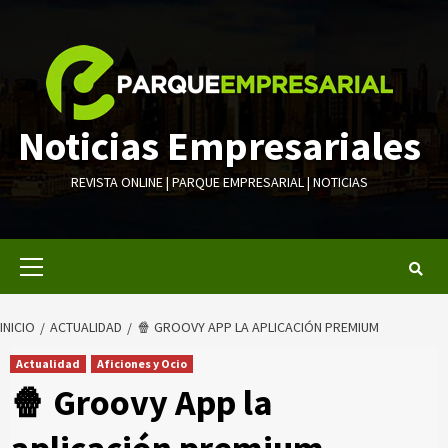
Saltar
al
contenido
Noticias Empresariales
REVISTA ONLINE | PARQUE EMPRESARIAL | NOTICIAS
Menú
primario
INICIO
ACTUALIDAD
🍿 GROOVY APP LA APLICACIÓN PREMIUM
Actualidad
Aficiones y Ocio
🍿 Groovy App la