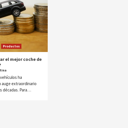
Productos
r el mejor coche de
?
stina
 vehículos ha
 auge extraordinario
as décadas. Para…