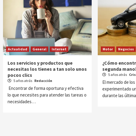
Actualidad
General
Internet
Motor
Negocios
Los servicios y productos que
¿Cómo encontra
necesitas los tienes a tan solo unos
segunda mano
pocos clics
5 años atrás
Cri
5 años atrás
Redacción
El mercado de los
Encontrar de forma oportuna y efectiva
experimentado un
lo que necesites para atender las tareas o
durante las últim
necesidades…