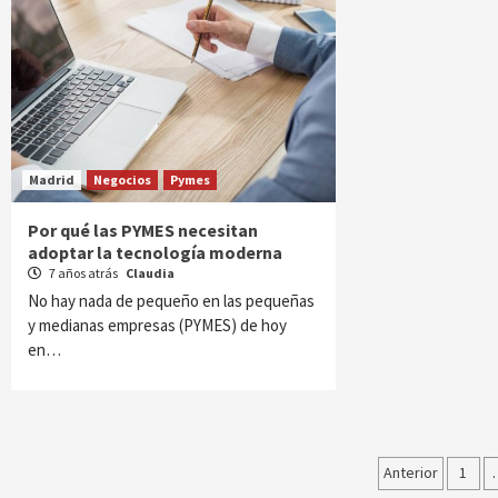
Madrid
Negocios
Pymes
Por qué las PYMES necesitan
adoptar la tecnología moderna
7 años atrás
Claudia
No hay nada de pequeño en las pequeñas
y medianas empresas (PYMES) de hoy
en…
Paginac
Anterior
1