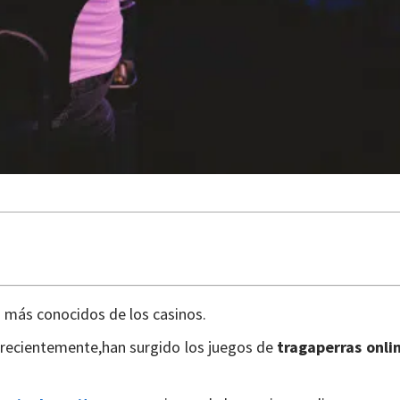
s más conocidos de los casinos.
, recientemente,han surgido los juegos de
tragaperras onli