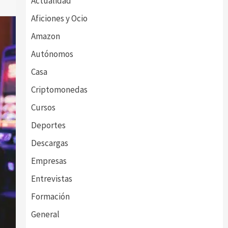
Actualidad
Aficiones y Ocio
Amazon
Autónomos
Casa
Criptomonedas
Cursos
Deportes
Descargas
Empresas
Entrevistas
Formación
General