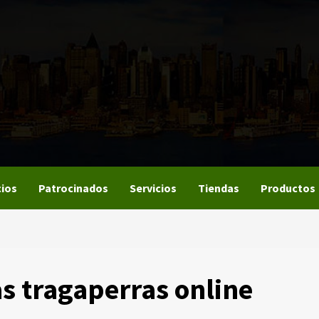
ios
Patrocinados
Servicios
Tiendas
Productos
las tragaperras online