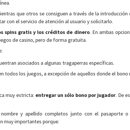
ínea.
entras que otros se consiguen a través de la introducción
 con el servicio de atención al usuario y solicitarlo.
os spins gratis y los créditos de dinero
. En ambas opcion
uegos de casino, pero de forma gratuita.
e:
uentran asociados a algunas tragaperras específicas.
 en todos los juegos, a excepción de aquellos donde el bono
ica muy estricta:
entregar un sólo bono por jugador
. De e
el nombre y apellido completos junto con el pasaporte o 
son muy importantes porque: