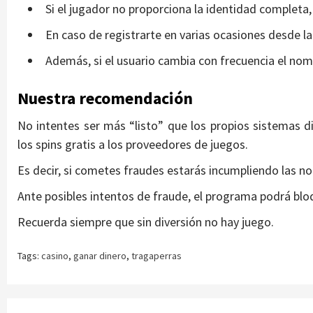
Si el jugador no proporciona la identidad completa,
En caso de registrarte en varias ocasiones desde l
Además, si el usuario cambia con frecuencia el nomb
Nuestra recomendación
No intentes ser más “listo” que los propios sistemas di
los spins gratis a los proveedores de juegos.
Es decir, si cometes fraudes estarás incumpliendo las n
Ante posibles intentos de fraude, el programa podrá bloq
Recuerda siempre que sin diversión no hay juego.
Tags:
casino
,
ganar dinero
,
tragaperras