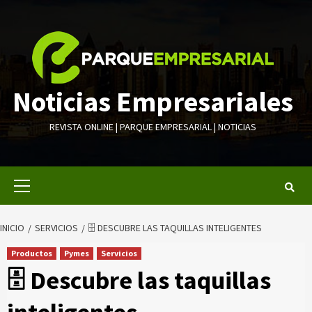
Saltar
al
contenido
Noticias Empresariales
REVISTA ONLINE | PARQUE EMPRESARIAL | NOTICIAS
Menú
primario
INICIO
SERVICIOS
🗄 DESCUBRE LAS TAQUILLAS INTELIGENTES
Productos
Pymes
Servicios
🗄 Descubre las taquillas