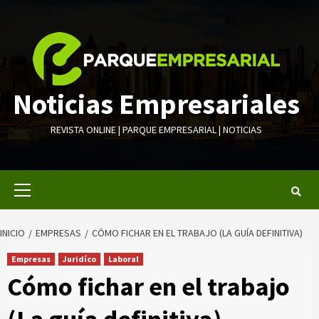
Saltar
al
contenido
Noticias Empresariales
REVISTA ONLINE | PARQUE EMPRESARIAL | NOTICIAS
Menú
primario
INICIO
EMPRESAS
CÓMO FICHAR EN EL TRABAJO (LA GUÍA DEFINITIVA)
Empresas
Juridíco
Laboral
Cómo fichar en el trabajo