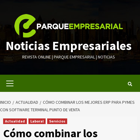
Saltar
al
contenido
Noticias Empresariales
REVISTA ONLINE | PARQUE EMPRESARIAL | NOTICIAS
Menú
primario
INICIO
ACTUALIDAD
CÓMO COMBINAR LOS MEJORES ERP PARA PYMES
CON SOFTWARE TERMINAL PUNTO DE VENTA
Actualidad
Laboral
Servicios
Cómo combinar los