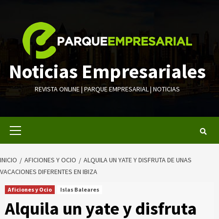
Saltar
al
contenido
Noticias Empresariales
REVISTA ONLINE | PARQUE EMPRESARIAL | NOTICIAS
Menú
primario
INICIO
AFICIONES Y OCIO
ALQUILA UN YATE Y DISFRUTA DE UNAS
VACACIONES DIFERENTES EN IBIZA
Aficiones y Ocio
Islas Baleares
Alquila un yate y disfruta