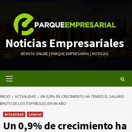
Saltar
al
contenido
Noticias Empresariales
REVISTA ONLINE | PARQUE EMPRESARIAL | NOTICIAS
Menú
primario
INICIO
ACTUALIDAD
UN 0,9% DE CRECIMIENTO HA TENIDO EL SALARIO
BRUTO DE LOS ESPAÑOLES EN UN AÑO
Actualidad
Laboral
Un 0,9% de crecimiento ha