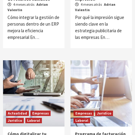
4 meses atrás
Adrian
4 meses atrás
Adrian
Valentin
Valentin
Cómo integrar la gestión de
Por qué la impresión sigue
personas dentro de un ERP
siendo clave en la
mejora la eficiencia
estrategia publicitaria de
empresarial En…
las empresas En…
Actualidad
Empresas
Empresas
Juridíco
Juridíco
Laboral
Laboral
Cómo digitalizar tu
Programa de facturación