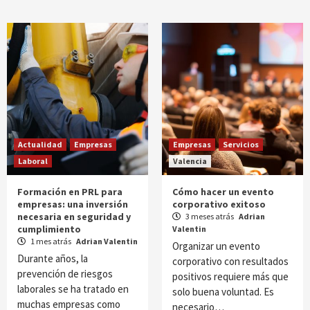
Actualidad
Empresas
Empresas
Servicios
Laboral
Valencia
Formación en PRL para
Cómo hacer un evento
empresas: una inversión
corporativo exitoso
necesaria en seguridad y
3 meses atrás
Adrian
cumplimiento
Valentin
1 mes atrás
Adrian Valentin
Organizar un evento
Durante años, la
corporativo con resultados
prevención de riesgos
positivos requiere más que
laborales se ha tratado en
solo buena voluntad. Es
muchas empresas como
necesario…