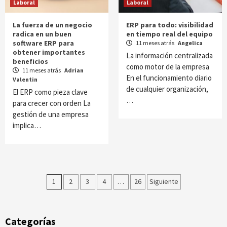
Laboral
Laboral
La fuerza de un negocio
ERP para todo: visibilidad
radica en un buen
en tiempo real del equipo
software ERP para
11 meses atrás
Angelica
obtener importantes
La información centralizada
beneficios
como motor de la empresa
11 meses atrás
Adrian
En el funcionamiento diario
Valentin
de cualquier organización,
El ERP como pieza clave
…
para crecer con orden La
gestión de una empresa
implica…
Paginación
1
2
3
4
…
26
Siguiente
de
entradas
Categorías