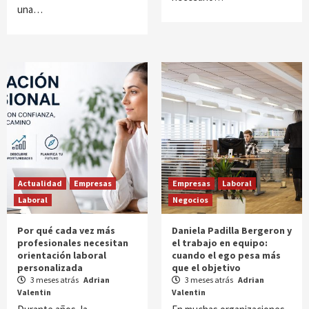
una…
Actualidad
Empresas
Empresas
Laboral
Laboral
Negocios
Por qué cada vez más
Daniela Padilla Bergeron y
profesionales necesitan
el trabajo en equipo:
orientación laboral
cuando el ego pesa más
personalizada
que el objetivo
3 meses atrás
Adrian
3 meses atrás
Adrian
Valentin
Valentin