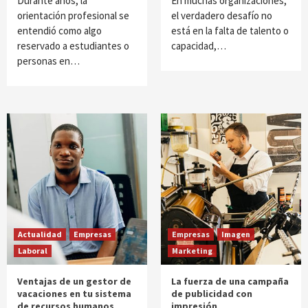
Durante años, la
En muchas organizaciones,
orientación profesional se
el verdadero desafío no
entendió como algo
está en la falta de talento o
reservado a estudiantes o
capacidad,…
personas en…
Actualidad
Empresas
Empresas
Imagen
Laboral
Marketing
Ventajas de un gestor de
La fuerza de una campaña
vacaciones en tu sistema
de publicidad con
de recursos humanos
impresión