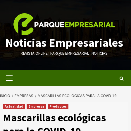
Saltar
al
contenido
Noticias Empresariales
REVISTA ONLINE | PARQUE EMPRESARIAL | NOTICIAS
Menú
primario
INICIO
EMPRESAS
MASCARILLAS ECOLÓGICAS PARA LA COVID-19
Actualidad
Empresas
Productos
Mascarillas ecológicas