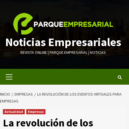
Saltar
al
contenido
Noticias Empresariales
REVISTA ONLINE | PARQUE EMPRESARIAL | NOTICIAS
Menú
primario
INICIO
EMPRESAS
LA REVOLUCIÓN DE LOS EVENTOS VIRTUALES PARA
EMPRESAS
Actualidad
Empresas
La revolución de los