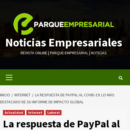
Saltar
al
contenido
Noticias Empresariales
REVISTA ONLINE | PARQUE EMPRESARIAL | NOTICIAS
Menú
primario
INICIO
INTERNET
LA RESPUESTA DE PAYPAL AL COVID-19: LO MÁS
DESTACADO DE SU INFORME DE IMPACTO GLOBAL
Actualidad
Internet
Laboral
La respuesta de PayPal al