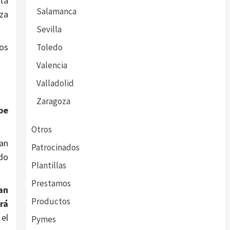
ta
Salamanca
iza
Sevilla
dos
Toledo
Valencia
Valladolid
Zaragoza
be
Otros
zan
Patrocinados
ido
Plantillas
Prestamos
an
Productos
rá
el
Pymes