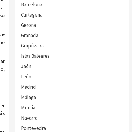
Barcelona
al
Cartagena
 se
Gerona
de
Granada
que
Guipúzcoa
Islas Baleares
tar
Jaén
to,
León
Madrid
Málaga
er
Murcia
ás
Navarra
Pontevedra