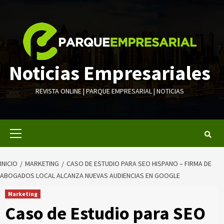
Saltar
al
contenido
Noticias Empresariales
REVISTA ONLINE | PARQUE EMPRESARIAL | NOTICIAS
Menú
primario
INICIO
MARKETING
CASO DE ESTUDIO PARA SEO HISPANO – FIRMA DE
ABOGADOS LOCAL ALCANZA NUEVAS AUDIENCIAS EN GOOGLE
Marketing
Caso de Estudio para SEO