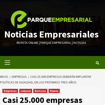
Saltar
al
contenido
Noticias Empresariales
REVISTA ONLINE | PARQUE EMPRESARIAL | NOTICIAS
Menú
primario
INICIO
EMPRESAS
CASI 25.000 EMPRESAS DEBERÁN IMPLANTAR
POLÍTICAS DE IGUALDAD, EN LOS PRÓXIMOS TRES AÑOS
Empresas
Laboral
Noticias
Pymes
Casi 25.000 empresas